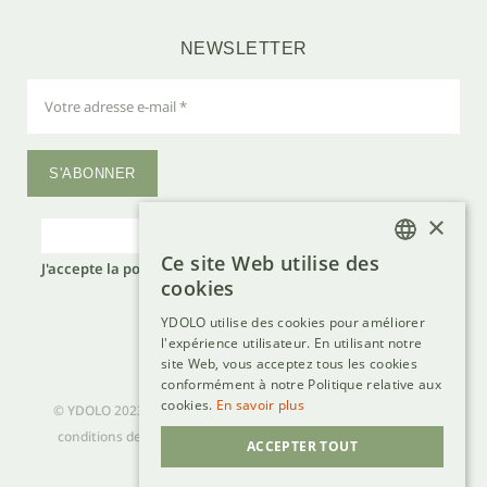
NEWSLETTER
S'ABONNER
×
Ce site Web utilise des
J'accepte la
politique de confidentialité
d'YDOLO.*
DUTCH
cookies
Laat
FRENCH
dit
YDOLO utilise des cookies pour améliorer
veld
l'expérience utilisateur. En utilisant notre
GERMAN
leeg.
site Web, vous acceptez tous les cookies
ENGLISH
conformément à notre Politique relative aux
cookies.
En savoir plus
© YDOLO
2023
– TVA BE 0736 777 356 – tous droits réservés –
conditions de vente
–
confidentialité
–
politique de cookies
–
ACCEPTER TOUT
responsabilité