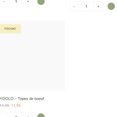
-
+
-
+
PROMO
YDOLO – Tripes de boeuf
11,95
11,95
-
+