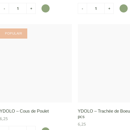
-
+
-
+
POPULAIR
YDOLO – Cous de Poulet
YDOLO – Trachée de Boeu
pcs
6,25
6,25