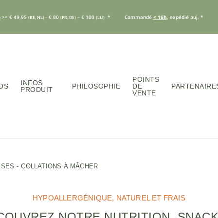
e
>= € 49,95
€ 80
– € 100
*
Commandé
< 16h
, expédié auj. *
(BE, NL) –
(FR, DE)
(LU)
POINTS
INFOS
OS
PHILOSOPHIE
DE
PARTENAIRE
PRODUIT
VENTE
ISES
COLLATIONS À MÂCHER
HYPOALLERGÉNIQUE, NATUREL ET FRAIS
COUVREZ NOTRE NUTRITION, SNACK