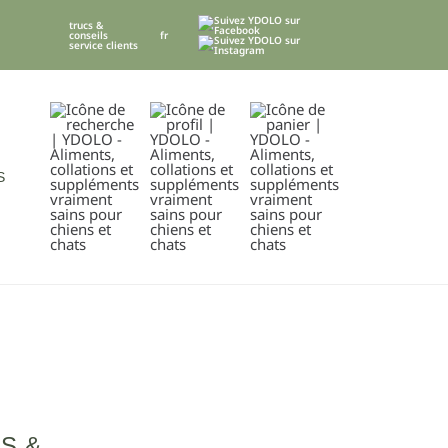
trucs &
fr
conseils
service clients
S
S &